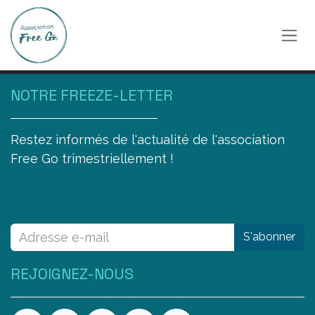
Se rendre au contenu
NOTRE FREEZE-LETTER
Restez informés de l'actualité de l'association
Free Go trimestriellement !
S'abonner
REJOIGNEZ-NOUS