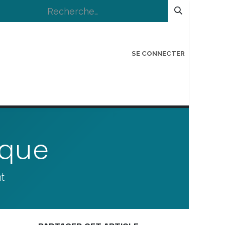
SE CONNECTER
IONS
LOGIN BÉNÉVOLE
COIN ANTI-GASP
ique
t