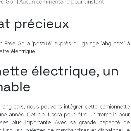
ee Go
| Aucun commentaire pour l'instant
at précieux
ion Free Go a "postulé" auprès du garage "ahg cars" à
tte électrique.
tte électrique, un
mable
 ahg cars, nous pouvons intégrer cette camionnette
 une année. Cet ajout sera peut-être un tremplin pour
ses plus importante. Avec sa grande capacité de
r jusqu'à 3 palettes de marchandises et dispatcher le