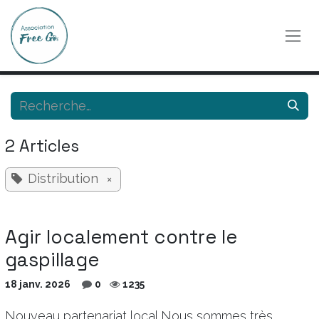
Se rendre au contenu
2 Articles
Distribution
×
Agir localement contre le
gaspillage
18 janv. 2026
0
1235
Nouveau partenariat local Nous sommes très