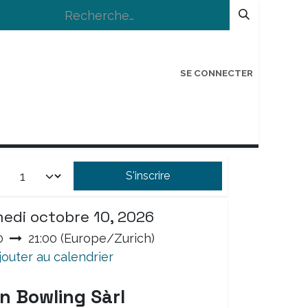
SE CONNECTER
IONS
LOGIN BÉNÉVOLE
COIN ANTI-GASP
S'inscrire
 et heure
edi octobre 10, 2026
0
21:00
(
Europe/Zurich
)
jouter au calendrier
n Bowling Sàrl