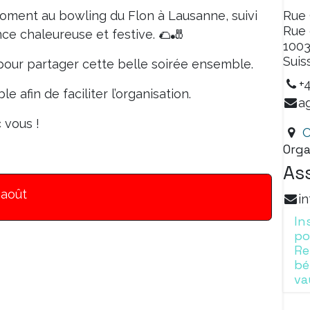
oment au bowling du Flon à Lausanne, suivi
Rue
Rue
ce chaleureuse et festive. 🌮🎳
100
Suis
our partager cette belle soirée ensemble.
+
e afin de faciliter l’organisation.
a
 vous !
O
Orga
As
 août
i
In
po
Re
bé
va