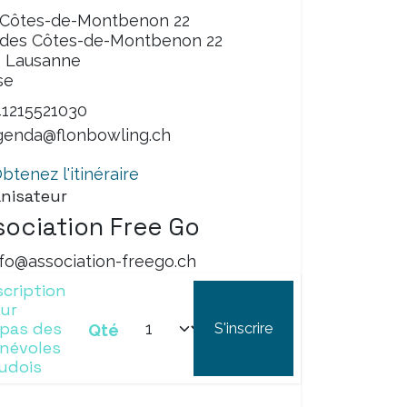
 Côtes-de-Montbenon 22
 des Côtes-de-Montbenon 22
3 Lausanne
se
41215521030
genda@flonbowling.ch
btenez l'itinéraire
nisateur
sociation Free Go
nfo@association-freego.ch
scription
ur ​
pas des
S'inscrire
Qté
névoles
udois