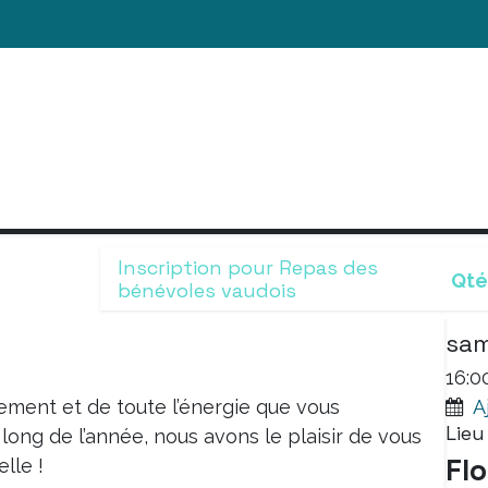
ACTUALITÉS
NOUS SOUTENIR
NOS ACT
Inscription pour ​Repas des
Qté
bénévoles vaudois
Date
sam
16:0
ment et de toute l’énergie que vous
A
Lieu
long de l’année, nous avons le plaisir de vous
Flo
lle !