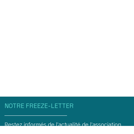
NOTRE FREEZE-LETTER
Restez informés de l'actualité de l'association
Free Go trimestriellement !