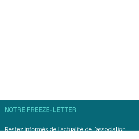
NOTRE FREEZE-LETTER
Restez informés de l'actualité de l'association
Free Go trimestriellement !