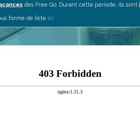
vacances
des Free Go. Durant cette période, ils sont
us forme de liste
ici